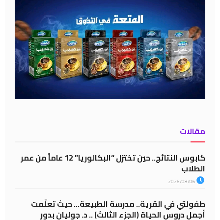
مقالات
كابوس النتائج.. حين تختزل “البكالوريا” 12 عاماً من عمر
الطلاب
2026/08/06
طفولتي في القرية.. مدرسة الطبيعة… حيث تعلّمت
أجمل دروس الحياة (الجزء الثالث) .. د. جوليان بدور