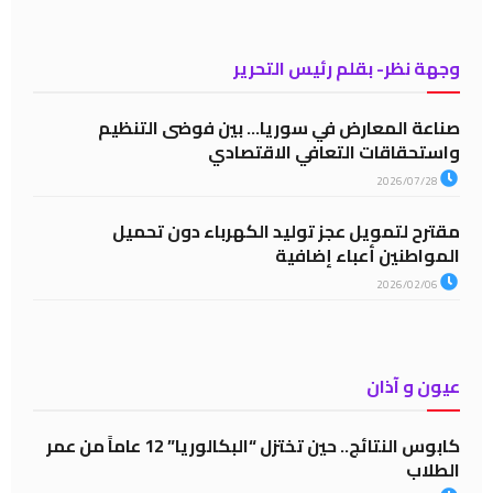
وجهة نظر- بقلم رئيس التحرير
صناعة المعارض في سوريا… بين فوضى التنظيم
واستحقاقات التعافي الاقتصادي
2026/07/28
مقترح لتمويل عجز توليد الكهرباء دون تحميل
المواطنين أعباء إضافية
2026/02/06
عيون و آذان
كابوس النتائج.. حين تختزل “البكالوريا” 12 عاماً من عمر
الطلاب