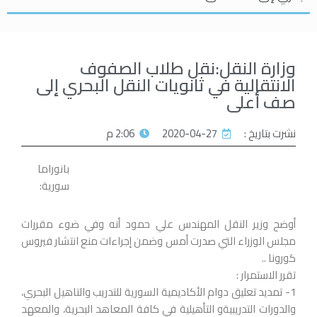
وزارة النقل:نقل طلاب الصفوف
الانتقالية في ثانويات النقل البحري إلى
صف أعلى
نشرت بتاريخ :
2020-04-27
2:06 م
بانوراما
سورية:
أوضح وزير النقل المهندس علي حمود أنه وفي ضوء مقررات
مجلس الوزراء التي صدرت أمس وضمن إجراءات منع انتشار فيروس
كورونا ..
تقرر الاستمرار :
1- تمديد تعليق دوام الأكاديمية السورية للتدريب والتاهيل البحري،
والدورات التدريبيةو التأهيلية في كافة المعاهد البحرية، والمعهد