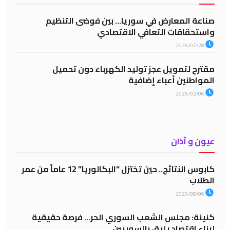
صناعة المعارض في سوريا… بين فوضى التنظيم
واستحقاقات التعافي الاقتصادي
2026/07/28
مقترح لتمويل عجز توليد الكهرباء دون تحميل
المواطنين أعباء إضافية
2026/02/06
عيون و آذان
كابوس النتائج.. حين تختزل “البكالوريا” 12 عاماً من عمر
الطلاب
2026/08/06
كنينة: مجلس الشعب السوري الحر… فرصة حقيقية
لبناء اقتصاد يليق بالسوريين