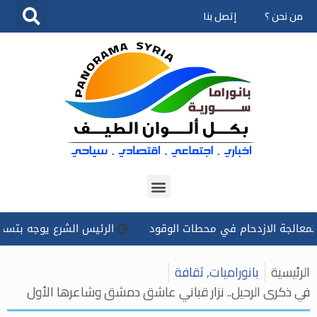
من نحن ؟
إتصل بنا
تخطى
إلى
المحتوى
الازدحام في محطات الوقود
الرئيس الشرع يوجه بتسخير كل الإم
الرئيسية
بانوراميات
,
ثقافة
في ذكرى الرحيل.. نزار قباني عاشق دمشق وشاعرها الأول