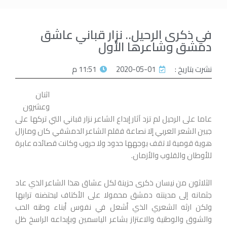
في ذكرى الرحيل.. نزار قباني عاشق
دمشق وشاعرها الأول
نشرت بتاريخ :
2020-05-01
11:51 م
اثنان
وعشرون
عاما على الرحيل لم تزد آثار إبداع الشاعر نزار قباني التي تركها على
جبين الشعر العربي إلا نصاعة فقلم الشاعر الدمشقي كان ومازال
هوية قومية لا تقف بوجهها حدود ولا حروب وكانت قصائده عابرة
للأوطان والقلوب والأزمان.
الثلاثون من نيسان ذكرى حزينة لكل عشاق هذا الشاعر الذي عاد
جثمانه إلى مدينته دمشق محمولا على الأكتاف ليحتضنه ترابها
ولكن ارثه الشعري الذي أشعل في نفوس أبناء وطنه الحب
والشوق والوطنية والاعتزاز بشاعر الياسمين وبإبداعه الراسخ ظل