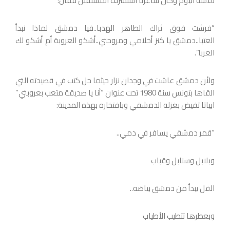
نفسه اليوم وكأن شاعرنا استشرف المستقبل فقال:
“فرشت فوق ثراك الطاهر الهدبا..فيا دمشق لماذا نبدأ
العتبا..دمشق يا كنز أحلامي ومروحتي..أشكو العروبة أم أشكو لك
العربا”.
ولأن دمشق عاشت في وجدان نزار حيثما حل كتب في قصيدته التي
القاها بتونس سنة 1980 تحت عنوان “أنا يا صديقة متعب بعروبتي”
ابياتا تفيض بغزله الدمشقي وبافتخاره بهذه المدينة:
“قمر دمشقي يسافر في دمي..
وبلابل وسنابل وقباب
الفل يبدأ من دمشق بياضه..
وبعطرها تتطيب الأطياب