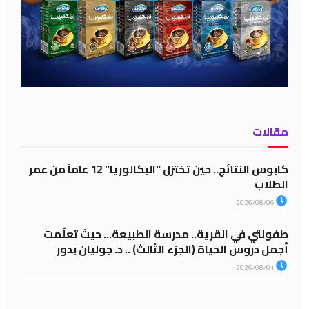
مقالات
كابوس النتائج.. حين تختزل “البكالوريا” 12 عاماً من عمر
الطلاب
2026/08/06
طفولتي في القرية.. مدرسة الطبيعة… حيث تعلّمت
أجمل دروس الحياة (الجزء الثالث) .. د. جوليان بدور
2026/08/01