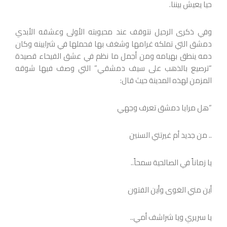
حيا يعيش بيننا.
وفي ذكرى الرحيل نتوقف عند محبوبته الأولى وعشقه الأبدي
دمشق التي تملكه غرامها وشغف بها فحملها في شرايينه وكان
دمه ينطق بهيامه ومن أجمل ما نظم في عشق الفيحاء قصيدة
“ترصيع بالذهب على سيف دمشقي” التي وصف فيها شوقه
المزمن لهذه المدينة حيث قال:
“هل مرايا دمشق تعرف وجهي
.. من جديد أم غيرتني السنين
يا زماناً في الصالحية سمحاً..
أين مني الغوى وأين الفتون
يا سريري ويا شراشف أمي..