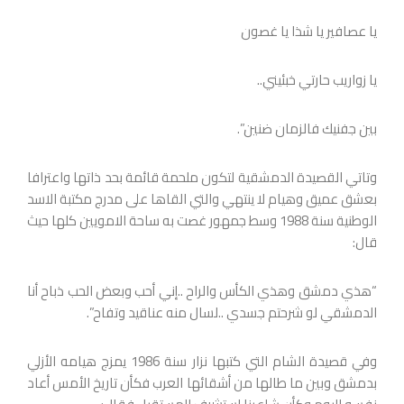
يا عصافير يا شذا يا غصون
يا زواريب حارتي خبئيني..
بين جفنيك فالزمان ضنين”.
وتاتي القصيدة الدمشقية لتكون ملحمة قائمة بحد ذاتها واعترافا
بعشق عميق وهيام لا ينتهي والتي القاها على مدرج مكتبة الاسد
الوطنية سنة 1988 وسط جمهور غصت به ساحة الامويين كلها حيث
قال:
“هذي دمشق وهذي الكأس والراح ..إني أحب وبعض الحب ذباح أنا
الدمشقي لو شرحتم جسدي ..لسال منه عناقيد وتفاح”.
وفي قصيدة الشام التي كتبها نزار سنة 1986 يمزج هيامه الأزلي
بدمشق وبين ما طالها من أشقائها العرب فكأن تاريخ الأمس أعاد